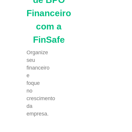
Financeiro
com a
FinSafe
Organize
seu
financeiro
e
foque
no
crescimento
da
empresa.