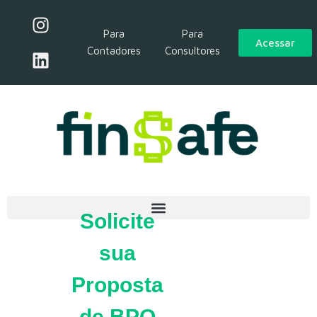
Para
Para
Acessar
Contadores
Consultores
Solicite
sua
Proposta
de BPO